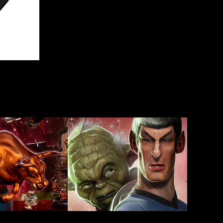
NG-
MUNDO 
ESTRANHO 
ESPECIAL 
SCI-
FI 
- 
JUN 
2013
2013