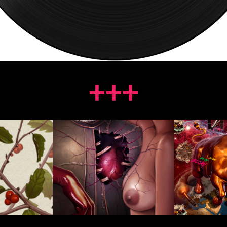
+++
MISTER 
HWASO
XANADU
14
2013
2017